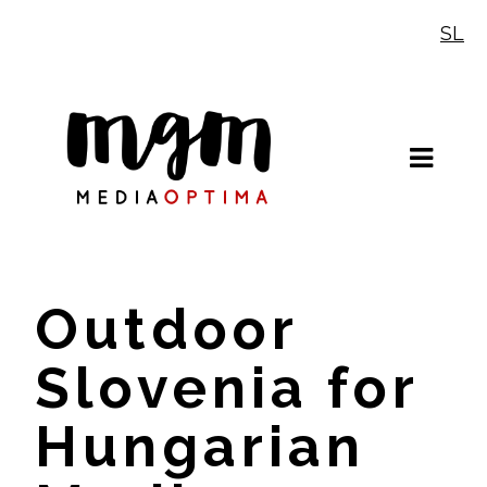
Skip
SL
to
content
Outdoor
Slovenia for
Hungarian