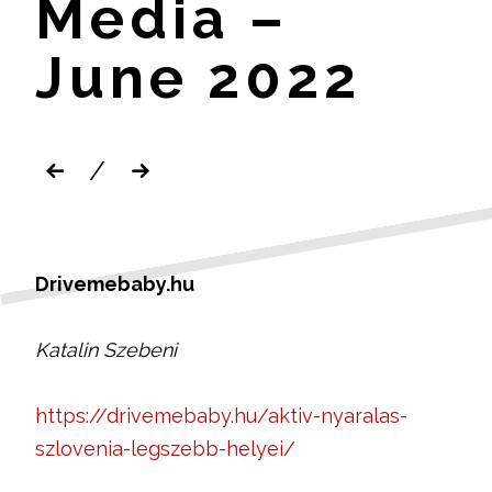
Media –
June 2022
/
Post
navigation
Drivemebaby.hu
Katalin Szebeni
https://drivemebaby.hu/aktiv-nyaralas-
szlovenia-legszebb-helyei/