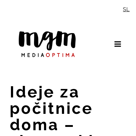
Skip
SL
to
content
Ideje za
počitnice
doma –