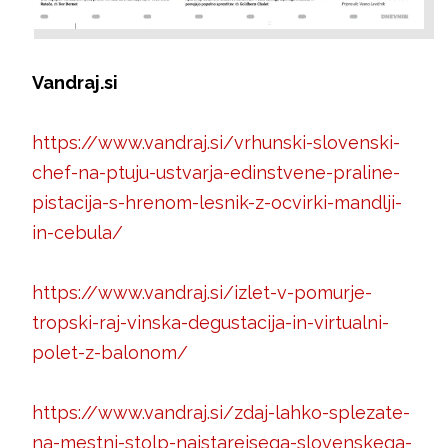
Vandraj.si
https://www.vandraj.si/vrhunski-slovenski-
chef-na-ptuju-ustvarja-edinstvene-praline-
pistacija-s-hrenom-lesnik-z-ocvirki-mandlji-
in-cebula/
https://www.vandraj.si/izlet-v-pomurje-
tropski-raj-vinska-degustacija-in-virtualni-
polet-z-balonom/
https://www.vandraj.si/zdaj-lahko-splezate-
na-mestni-stolp-najstarejsega-slovenskega-